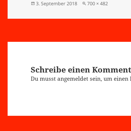
Veröffentlicht
Originalgröße
3. September 2018
700 × 482
am
Schreibe einen Kommen
Du musst
angemeldet
sein, um einen