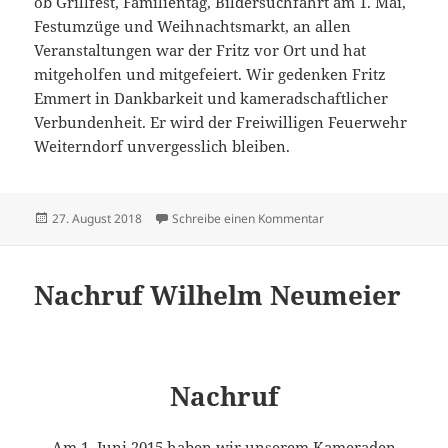
ob Grillfest, Familientag, Bildersuchfahrt am 1. Mai,
Festumzüge und Weihnachtsmarkt, an allen
Veranstaltungen war der Fritz vor Ort und hat
mitgeholfen und mitgefeiert. Wir gedenken Fritz
Emmert in Dankbarkeit und kameradschaftlicher
Verbundenheit. Er wird der Freiwilligen Feuerwehr
Weiterndorf unvergesslich bleiben.
Veröffentlicht
zu Nachruf Fritz Emme
27. August 2018
Schreibe einen Kommentar
am
Nachruf Wilhelm Neumeier
Nachruf
Am 1. Juni 2015 haben wir unserem Kameraden