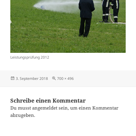
Leistungsprüfung 2012
Veröffentlicht
Originalgröße
3. September 2018
700 × 496
am
Schreibe einen Kommentar
Du musst
angemeldet
sein, um einen Kommentar
abzugeben.